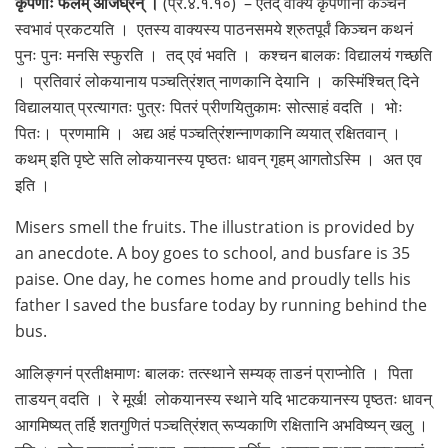
कृपणाः फलम् अजिघ्रन् ।
(प्र.४.१.१०) – एतद् वाक्यं कृपणानां कञ्चन
स्वभावं प्रकटयति । एतस्य वाक्यस्य पाठनसमये श्रुतपूर्वं किञ्चन कथनं
पुनः पुनः मनसि स्फुरति । तद् एवं भवति । कश्चन बालकः विद्यालयं गच्छति
। प्रतिवारं लोकयानाय पञ्चत्रिंशत् नाणकानि देयानि । कस्मिंश्चित् दिने
विद्यालयात् प्रत्यागतः पुत्रः पितरं प्रीणयितुकामः सोत्साहं वदति । भोः
पितः। प्रणमामि । अद्य अहं पञ्चत्रिंशन्नाणकानि व्ययात् रक्षितवान् ।
कथम् इति पृष्टे सति लोकयानस्य पृष्ठतः धावन् गृहम् आगतोऽस्मि । अत एव
इति ।
Misers smell the fruits. The illustration is provided by
an anecdote. A boy goes to school, and busfare is 35
paise. One day, he comes home and proudly tells his
father I saved the busfare today by running behind the
bus.
आलिङ्गनं प्रतीक्षमाणः बालकः तत्स्थाने सम्यक् ताडनं प्राप्नोति । पिता
ताडयन् वदति । रे मूर्ख! लोकयानस्य स्थाने यदि भाटकयानस्य पृष्ठतः धावन्
आगमिष्यत् तर्हि शतगुणितं पञ्चत्रिंशत् रूप्यकाणि रक्षितानि अभविष्यन् खलु ।