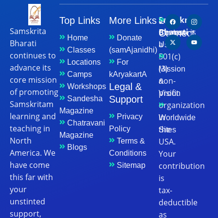
Samskrita
Top Links
More Links
Let's
Samskrita
Bharati
is
Connect
Contact
Home
Donate
Bharati
a
Us
Classes
(samAjanidhi)
continues to
501(c)
Locations
For
advance its
(3)
Mission
Camps
kAryakartA
core mission
non-
&
Legal &
Workshops
of promoting
profit
Vision
Support
Sandesha
Samskritam
organization
Magazine
learning and
in
Privacy
Worldwide
Chatravani
teaching in
the
Policy
Sites
Magazine
North
USA.
Terms &
Blogs
America. We
Your
Conditions
have come
contribution
Sitemap
this far with
is
your
tax-
unstinted
deductible
support,
as