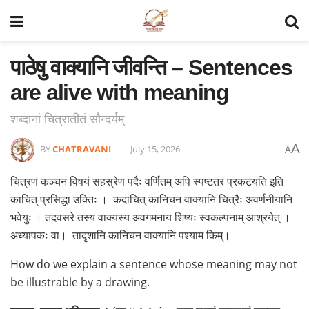
पाठेषु वाक्यानि जीवन्ति – Sentences
are alive with meaning
शब्दानां चित्रातीतं सौन्दर्यम्
A
BY
CHATRAVANI
July 15, 2026
A
चित्रणं कञ्चन विषयं सहस्रेण पदैः वर्णितम् अपि स्पष्टतरं प्रकटयति इति
काचित् प्रसिद्धा उक्तिः । कदाचित् कानिचन वाक्यानि चित्रैः अवर्णनीयानि
भवेयुः । तदवसरे तस्य वाक्यस्य अवगमनाय शिष्यः स्वकल्पनाम् आश्रयेत् ।
अध्यापकः वा। तादृशानि कानिचन वाक्यानि पश्याम किम्।
How do we explain a sentence whose meaning may not
be illustrable by a drawing.