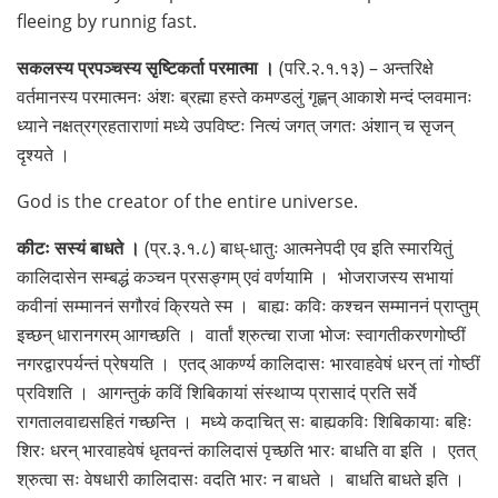
fleeing by runnig fast.
सकलस्य प्रपञ्चस्य सृष्टिकर्ता परमात्मा ।
(परि.२.१.१३) – अन्तरिक्षे
वर्तमानस्य परमात्मनः अंशः ब्रह्मा हस्ते कमण्डलुं गृह्णन् आकाशे मन्दं प्लवमानः
ध्याने नक्षत्रग्रहताराणां मध्ये उपविष्टः नित्यं जगत् जगतः अंशान् च सृजन्
दृश्यते ।
God is the creator of the entire universe.
कीटः सस्यं बाधते ।
(प्र.३.१.८) बाध्-धातुः आत्मनेपदी एव इति स्मारयितुं
कालिदासेन सम्बद्धं कञ्चन प्रसङ्गम् एवं वर्णयामि । भोजराजस्य सभायां
कवीनां सम्माननं सगौरवं क्रियते स्म । बाह्यः कविः कश्चन सम्माननं प्राप्तुम्
इच्छन् धारानगरम् आगच्छति । वार्तां श्रुत्चा राजा भोजः स्वागतीकरणगोष्ठीं
नगरद्वारपर्यन्तं प्रेषयति । एतद् आकर्ण्य कालिदासः भारवाहवेषं धरन् तां गोष्ठीं
प्रविशति । आगन्तुकं कविं शिबिकायां संस्थाप्य प्रासादं प्रति सर्वे
रागतालवाद्यसहितं गच्छन्ति । मध्ये कदाचित् सः बाह्यकविः शिबिकायाः बहिः
शिरः धरन् भारवाहवेषं धृतवन्तं कालिदासं पृच्छति भारः बाधति वा इति । एतत्
श्रुत्वा सः वेषधारी कालिदासः वदति भारः न बाधते । बाधति बाधते इति ।