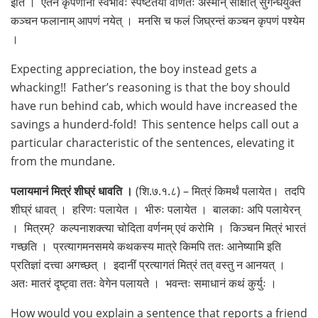
इति । एतेन कृपणानां स्वभावः स्पष्टतया वर्णितः अस्मान् साक्षात् सुगन्धयुक्तं
कञ्चन फलानाम् आपणं नयेत् । मनसि च फलं जिघ्रन्तं कञ्चन कृपणं पश्येम
।
Expecting appreciation, the boy instead gets a
whacking!! Father’s reasoning is that the boy should
have run behind cab, which would have increased the
savings a hunderd-fold! This sentence helps call out a
particular characteristic of the sentences, elevating it
from the mundane.
पलायमानं मित्रं शीघ्रं धावति ।
(शि.७.१.८) – मित्रं किमर्थं पलायेत। तदपि
शीघ्रं धावत् । हरिणः पलायेत । भीरुः पलायेत । बालकाः अपि पलायेरन्
। मित्रम्? कल्पनाशक्त्या चोदिता वर्णनम् एवं करोमि । किञ्चन मित्रं भारतं
गच्छति । प्रत्यागमनसमये कथकस्य मात्रे किमपि ततः आनेष्यामि इति
प्रतिज्ञां दत्त्वा अगच्छत् । इदानीं प्रत्यागतं मित्रं तत् वस्तु न आनयत् ।
अतः मातरं दृष्ट्वा ततः वेगेन पलायते । भवन्तः समाधानं कथं कुर्युः ।
How would you explain a sentence that reports a friend