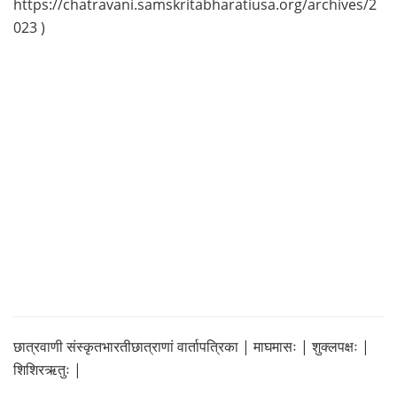
https://chatravani.samskritabharatiusa.org/archives/2
023 )
छात्रवाणी संस्कृतभारतीछात्राणां वार्तापत्रिका | माघमासः | शुक्लपक्षः |
शिशिरऋतुः |